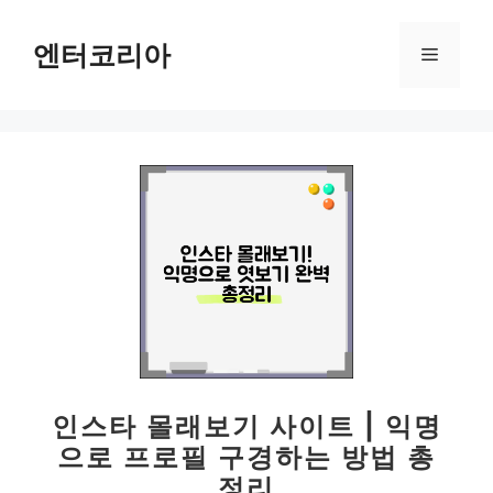
컨
텐
엔터코리아
메
츠
로
뉴
건
너
뛰
기
인스타 몰래보기 사이트 | 익명
으로 프로필 구경하는 방법 총
정리