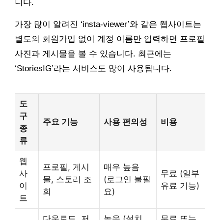
니다.
가장 많이 알려진 ‘insta-viewer’와 같은 웹사이트는
별도의 회원가입 없이 계정 이름만 입력하면 프로필
사진과 게시물을 볼 수 있습니다. 최근에는
‘StoriesIG’라는 서비스도 많이 사용됩니다.
도
구
주요 기능
사용 편의성
비용
종
류
웹
프로필, 게시
매우 높음
사
무료 (일부
물, 스토리 조
(로그인 불필
이
유료 기능)
회
요)
트
다운로드, 저
높음 (설치
무료 또는