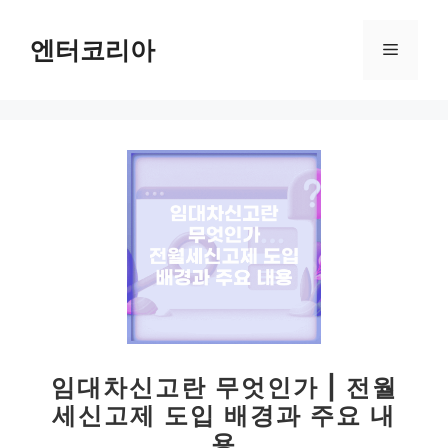
컨
텐
엔터코리아
메
츠
로
뉴
건
너
뛰
기
임대차신고란 무엇인가 | 전월
세신고제 도입 배경과 주요 내
용