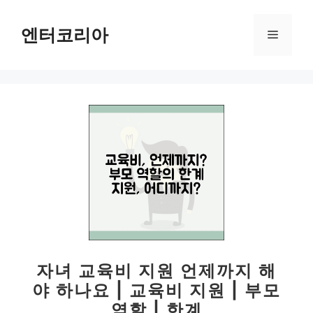
컨
텐
엔터코리아
메
츠
로
뉴
건
너
뛰
기
자녀 교육비 지원 언제까지 해
야 하나요 | 교육비 지원 | 부모
역할 | 한계