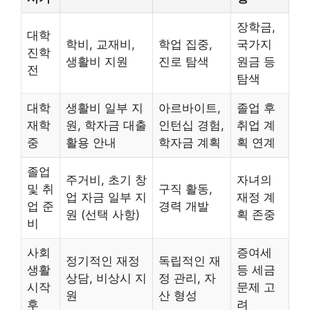
장학금,
대학
학비, 교재비,
학업 집중,
국가지
진학
생활비 지원
진로 탐색
원금 등
전
탐색
대학
생활비 일부 지
아르바이트,
졸업 후
재학
원, 학자금 대출
인턴십 경험,
취업 계
중
활용 안내
학자금 계획
획 연계
졸업
주거비, 초기 창
자녀의
및 취
구직 활동,
업 자금 일부 지
재정 계
업 준
경력 개발
원 (선택 사항)
획 존중
비
사회
증여세
정기적인 재정
독립적인 재
생활
등 세금
상담, 비상시 지
정 관리, 자
시작
문제 고
원
산 형성
후
려