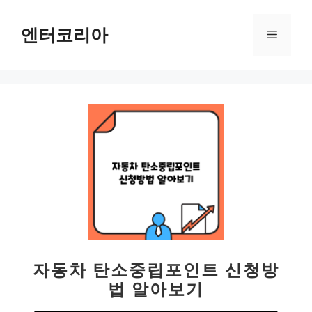
컨
텐
엔터코리아
메
츠
로
뉴
건
너
뛰
기
자동차 탄소중립포인트 신청방
법 알아보기