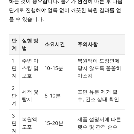
하는 것이 중요합니다. 물기가 완전히 마른 후 다음
단계로 진행해야 얼룩 없이 깨끗한 복원 결과를 얻
을 수 있습니다.
단
실행 방
소요시간
주의사항
계
법
1
주변 마
복원액이 도장면에
단
스킹 및
10-15분
닿지 않도록 꼼꼼히
계
보호
마스킹
2
세척 및
표면 유분 제거 필
단
5-10분
탈지
수, 건조 상태 확인
계
3
복원액
제품 설명서에 따른
단
15-20분
도포
횟수 및 간격 준수
계