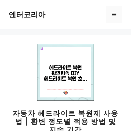
컨
텐
엔터코리아
메
츠
로
뉴
건
너
뛰
기
자동차 헤드라이트 복원제 사용
법 | 황변 정도별 적용 방법 및
지속 기간