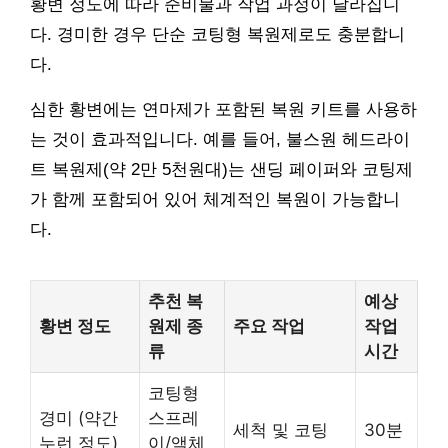
황변 정도에 따라 준비물과 작업 과정이 달라집니
다. 경미한 경우 단순 코팅형 복원제로도 충분합니
다.
심한 황변에는 연마제가 포함된 복원 키트를 사용하
는 것이 효과적입니다. 예를 들어, 불스원 헤드라이
트 복원제(약 2만 5천원대)는 샌딩 페이퍼와 코팅제
가 함께 포함되어 있어 체계적인 복원이 가능합니
다.
추천 복
예상
황변 정도
원제 종
주요 작업
작업
류
시간
코팅형
경미 (약간
스프레
세척 및 코팅
30분
누런 정도)
이/액체