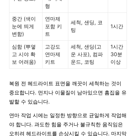
형
중간 (색이
연마제
세척, 샌딩, 코
눈에 띄게
포함 키
1시간
팅
변함)
트
심함 (뿌옇
고강도
세척, 샌딩(고
1시간
고 시야 확
연마제
운 사포), 컴파
30분
보 어려움)
키트
운드, 코팅
이상
복원 전 헤드라이트 표면을 깨끗이 세척하는 것이
중요합니다. 먼지나 이물질이 남아있으면 흠집을 유
발할 수 있습니다.
연마 작업 시에는 일정한 방향으로 균일하게 작업해
야 합니다. 과도한 힘을 주거나 불규칙한 움직임은
오히려 헤드라이트를 손상시킬 수 있습니다. 마지막