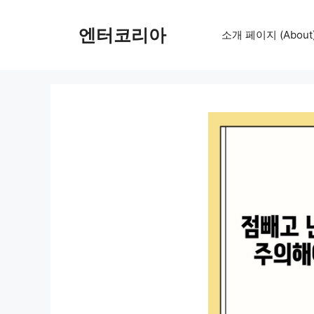
컨
텐
엔터코리아
소개 페이지 (About
츠
로
건
너
뛰
기