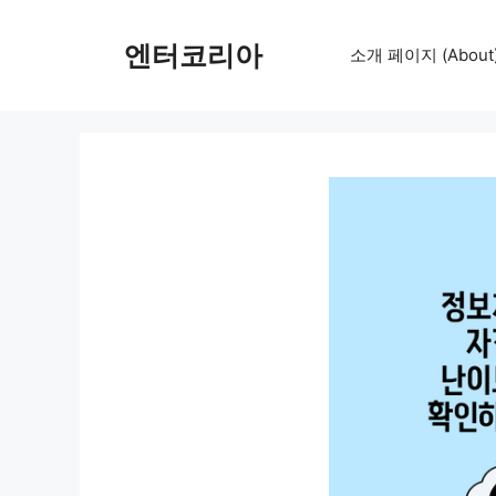
컨
텐
엔터코리아
소개 페이지 (About
츠
로
건
너
뛰
기