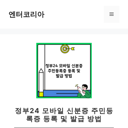
컨
텐
엔터코리아
메
츠
로
뉴
건
너
뛰
기
정부24 모바일 신분증 주민등
록증 등록 및 발급 방법