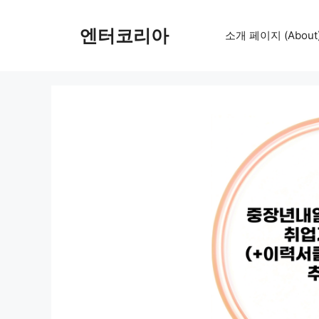
컨
텐
엔터코리아
소개 페이지 (About
츠
로
건
너
뛰
기