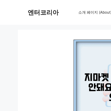
컨
텐
엔터코리아
소개 페이지 (About
츠
로
건
너
뛰
기