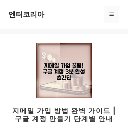
컨
텐
엔터코리아
메
츠
로
뉴
건
너
뛰
기
지메일 가입 방법 완벽 가이드 |
구글 계정 만들기 단계별 안내