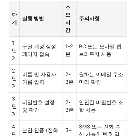
소
단
요
실행 방법
주의사항
계
시
간
1
구글 계정 생성
1-2
PC 또는 모바일 웹
단
페이지 접속
분
브라우저 사용
계
2
이름 및 사용자
2-
원하는 이메일 주소
단
이름 입력
3분
미리 확인
계
3
비밀번호 설정
2-
안전한 비밀번호 조
단
및 확인
3분
합 사용
계
4
SMS 또는 전화 수
본인 인증 (전화
3-
단
신 가능한 번호 입