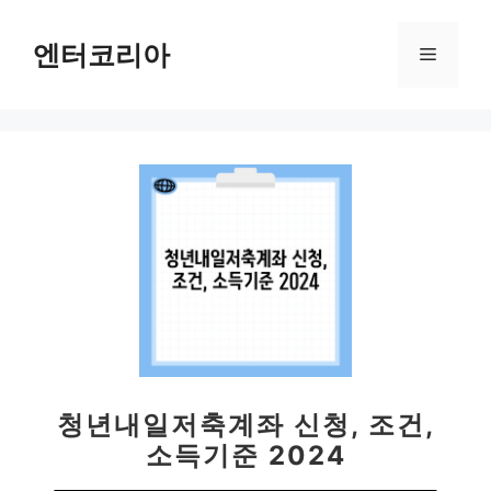
컨
텐
엔터코리아
메
츠
로
뉴
건
너
뛰
기
청년내일저축계좌 신청, 조건,
소득기준 2024