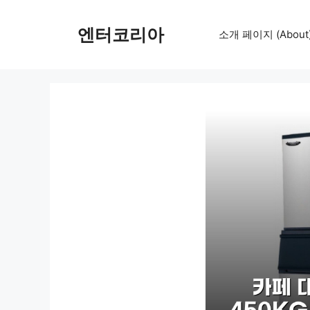
컨
텐
엔터코리아
소개 페이지 (About
츠
로
건
너
뛰
기