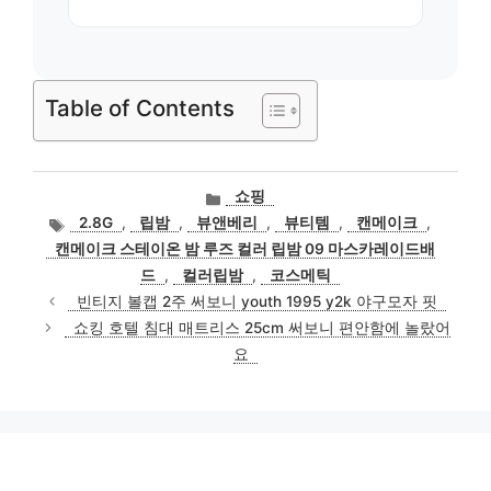
Table of Contents
카
쇼핑
테
태
2.8G
,
립밤
,
뷰앤베리
,
뷰티템
,
캔메이크
,
고
그
캔메이크 스테이온 밤 루즈 컬러 립밤 09 마스카레이드배
리
드
,
컬러립밤
,
코스메틱
빈티지 볼캡 2주 써보니 youth 1995 y2k 야구모자 핏
쇼킹 호텔 침대 매트리스 25cm 써보니 편안함에 놀랐어
요