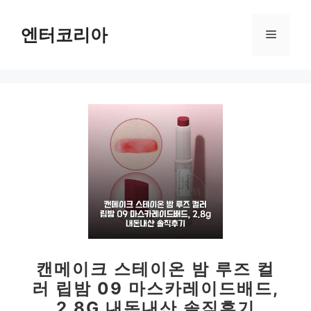
컨
텐
엔터코리아
메
츠
로
뉴
건
너
뛰
기
캔메이크 스테이온 밤 루즈 컬
러 립밤 09 마스카레이드배드,
2.8G 내돈내산 솔직후기