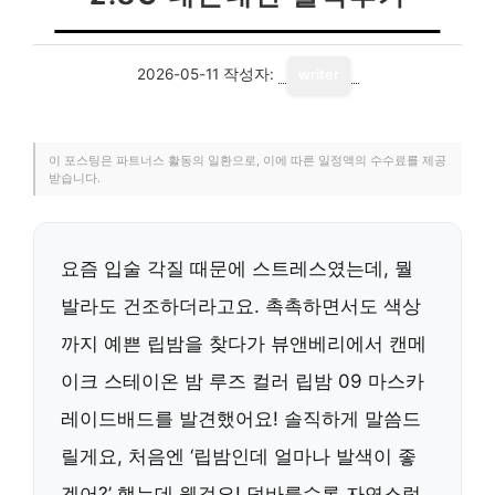
2026-05-11
작성자:
writer
이 포스팅은 파트너스 활동의 일환으로, 이에 따른 일정액의 수수료를 제공
받습니다.
요즘 입술 각질 때문에 스트레스였는데, 뭘
발라도 건조하더라고요. 촉촉하면서도 색상
까지 예쁜 립밤을 찾다가 뷰앤베리에서 캔메
이크 스테이온 밤 루즈 컬러 립밤 09 마스카
레이드배드를 발견했어요! 솔직하게 말씀드
릴게요, 처음엔 ‘립밤인데 얼마나 발색이 좋
겠어?’ 했는데 웬걸요! 덧바를수록 자연스럽