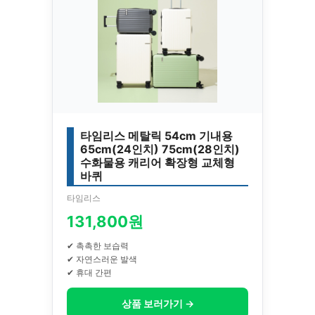
타임리스 메탈릭 54cm 기내용
65cm(24인치) 75cm(28인치)
수화물용 캐리어 확장형 교체형
바퀴
타임리스
131,800원
✔ 촉촉한 보습력
✔ 자연스러운 발색
✔ 휴대 간편
상품 보러가기 →