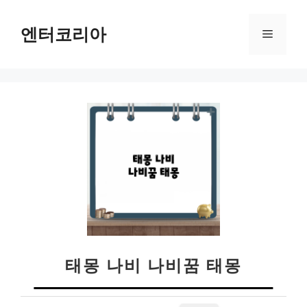
컨
텐
엔터코리아
메
츠
로
뉴
건
너
뛰
기
태몽 나비 나비꿈 태몽