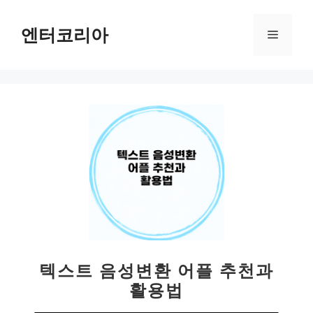
컨
텐
엔터코리아
메
츠
로
뉴
건
너
뛰
기
텍스트 음성변환 어플 추천과
활용법