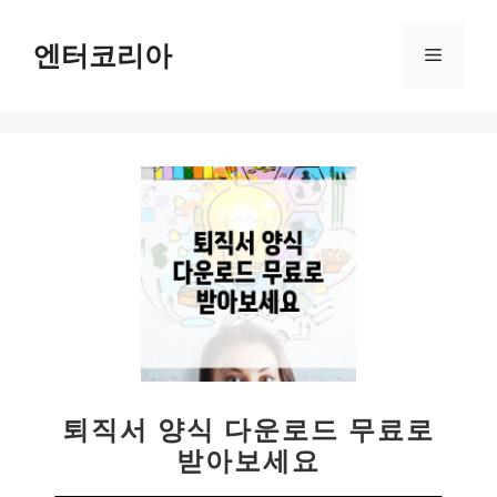
컨
텐
엔터코리아
메
츠
로
뉴
건
너
뛰
기
퇴직서 양식 다운로드 무료로
받아보세요