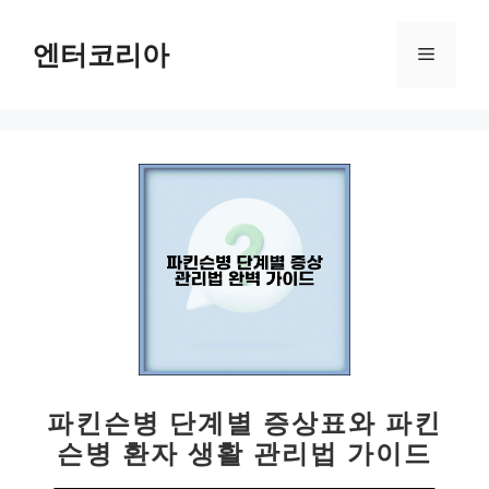
컨
텐
엔터코리아
메
츠
로
뉴
건
너
뛰
기
파킨슨병 단계별 증상표와 파킨
슨병 환자 생활 관리법 가이드