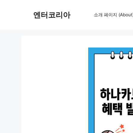
컨
텐
엔터코리아
소개 페이지 (About
츠
로
건
너
뛰
기