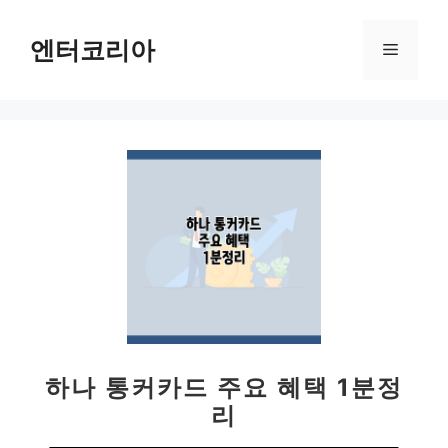
컨
텐
엔터코리아
메
츠
로
뉴
건
너
뛰
기
하나 통커카드 주요 혜택 1분정
리