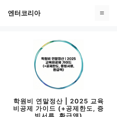
컨
텐
엔터코리아
메
츠
로
뉴
건
너
뛰
기
학원비 연말정산 | 2025 교육
비공제 가이드 (+공제한도, 증
빙서류, 환급액)