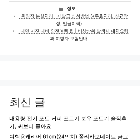
카
정보
테
위임장 분실처리 | 재발급 신청방법 (+무효처리, 신규작
고
성, 발급이력)
리
대만 지진 대비 안전여행 팁 | 비상상황 발생시 대처요령
과 여행자 보험안내
최신 글
대용량 전기 포트 커피 포트기 분유 포트기 솔직후
기, 써보니 좋아요
여행용캐리어 61cm(24인치) 폴리카보네이트 금고