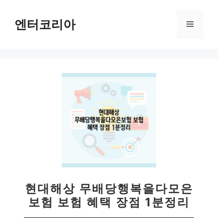
컨
텐
엔터코리아
메
츠
로
뉴
건
너
뛰
기
현대해상 무배당행복을다모은
보험 보험 혜택 장점 1분정리