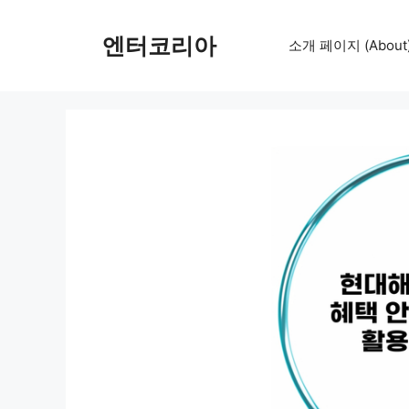
컨
텐
엔터코리아
소개 페이지 (About
츠
로
건
너
뛰
기