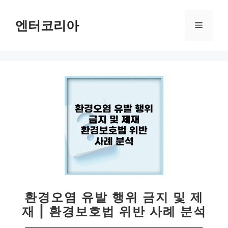
컨
텐
엔터코리아
메
츠
로
뉴
건
너
뛰
기
환경오염 유발 행위 금지 및 제
재 | 환경보호법 위반 사례 분석