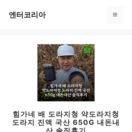
컨
텐
엔터코리아
메
츠
로
뉴
건
너
뛰
기
힘가네 배 도라지청 약도라지청
도라지 진액 국산 650G 내돈내
산 솔직후기