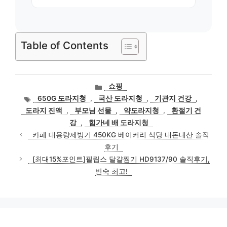
Table of Contents
카
쇼핑
테
태
650G 도라지청
,
국산 도라지청
,
기관지 건강
,
고
그
도라지 진액
,
부모님 선물
,
약도라지청
,
환절기 건
리
강
,
힘가네 배 도라지청
카페 대용량제빙기 450KG 베이커리 식당 내돈내산 솔직
후기
[최대15%포인트]필립스 달걀찜기 HD9137/90 솔직후기,
반숙 최고!