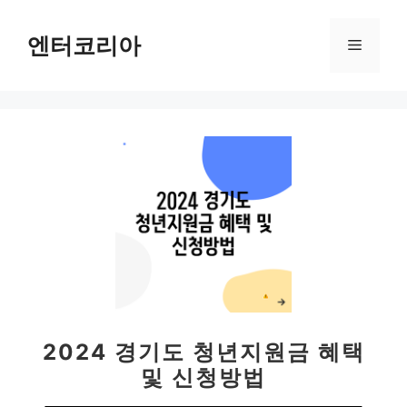
컨
텐
엔터코리아
메
츠
로
뉴
건
너
뛰
기
2024 경기도 청년지원금 혜택
및 신청방법