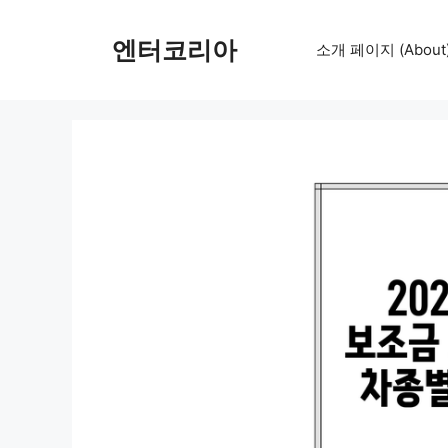
컨
텐
엔터코리아
소개 페이지 (About
츠
로
건
너
뛰
기