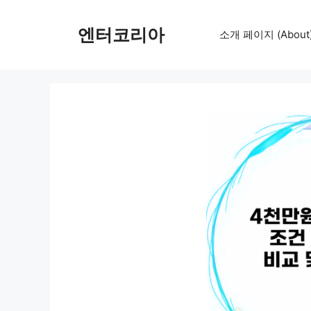
컨
텐
엔터코리아
소개 페이지 (About
츠
로
건
너
뛰
기