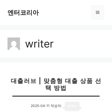
컨
텐
엔터코리아
메
츠
로
뉴
건
너
writer
뛰
기
대출러브 | 맞춤형 대출 상품 선
택 방법
2025-04-11
작성자:
writer