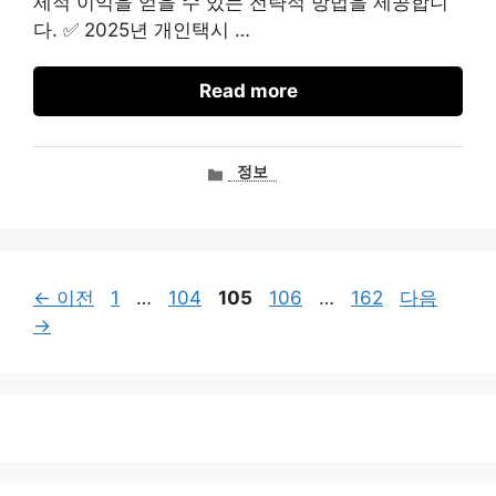
제적 이익을 얻을 수 있는 전략적 방법을 제공합니
다. ✅ 2025년 개인택시 …
Read more
카
정보
테
고
리
페
페
페
페
페
←
이전
1
…
104
105
106
…
162
다음
이
이
이
이
이
→
지
지
지
지
지