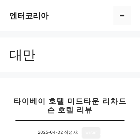
컨
텐
엔터코리아
메
츠
로
뉴
건
너
대만
뛰
기
타이베이 호텔 미드타운 리차드
슨 호텔 리뷰
2025-04-02
작성자:
writer