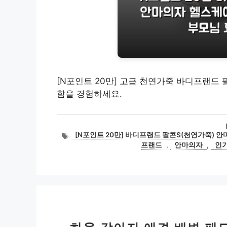
[N포인트 20만] 고급 천연가죽 바디프랜드 
함을 경험하세요.
태
[N포인트 20만] 바디프랜드 팔콘S(천연가죽) 안
그
프랜드
,
안마의자
,
인