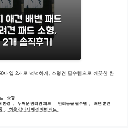
50매입 2개로 넉넉하게, 소형견 필수템으로 깨끗한 환
카
쇼핑
테
내 환경
,
두꺼운 반려견 패드
,
반려동물 필수템
,
배변 훈련
고
품
,
하웃 강아지 애견 배변 패드
리