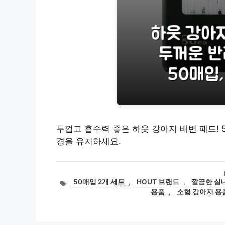
두껍고 흡수력 좋은 하웃 강아지 배변 패드! 
경을 유지하세요.
태
50매입 2개 세트
,
HOUT 브랜드
,
깔끔한 실
그
용품
,
소형 강아지 용