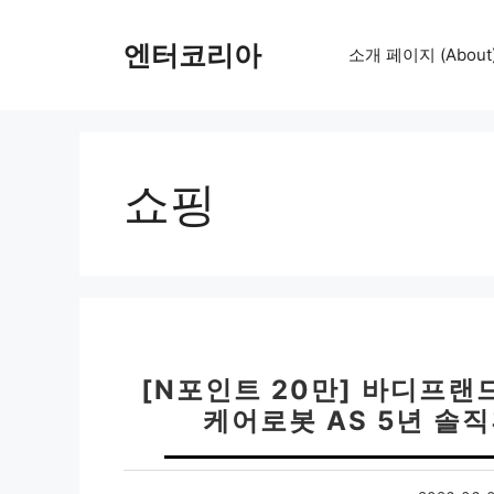
컨
텐
엔터코리아
소개 페이지 (About
츠
로
건
너
뛰
쇼핑
기
[N포인트 20만] 바디프랜
케어로봇 AS 5년 솔직