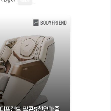
08
작성자:
writer