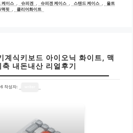
테
 케이스
,
슈피겐
,
슈피겐 케이스
,
스탠드 케이스
,
울트
고
S맥핏
,
클리어화이트
리
IO 기계식키보드 아이오닉 화이트, 맥
시축 내돈내산 리얼후기
06
작성자:
writer