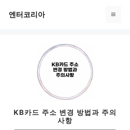
컨
텐
엔터코리아
메
츠
로
뉴
건
너
뛰
기
KB카드 주소 변경 방법과 주의
사항