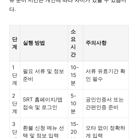
류 준비 시간은 개인에 따라 차이가 있을 수 있습니
다.
소
단
요
실행 방법
주의사항
계
시
간
1
10-
필요 서류 및 정보
서류 유효기간 확
단
15
준비
인 필수
계
분
2
5-
SRT 홈페이지/앱
공인인증서 또는
단
10
접속 및 로그인
간편인증 준비
계
분
3
15-
환불 신청 메뉴 선
오타 없이 정확하
단
20
택 및 정보 입력
게 입력