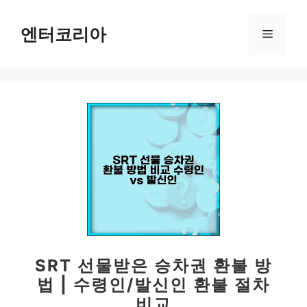
컨
텐
엔터코리아
메
츠
로
뉴
건
너
뛰
기
SRT 선물받은 승차권 환불 방
법 | 수령인/발신인 환불 절차
비교