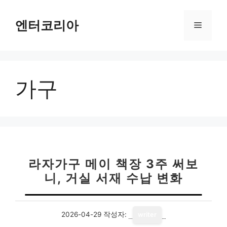
컨
텐
엔터코리아
메
츠
로
뉴
건
너
가구
뛰
기
라자가구 메이 책장 3주 써보
니, 거실 서재 수납 변화
2026-04-29
작성자:
writer