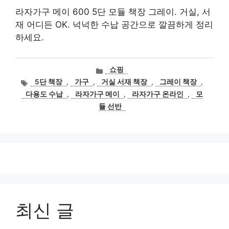
라자가구 메이 600 5단 모듈 책장 그레이. 거실, 서
재 어디든 OK. 넉넉한 수납 공간으로 깔끔하게 정리
하세요.
카
쇼핑
테
태
5단 책장
,
가구
,
거실 서재 책장
,
그레이 책장
,
고
그
다용도 수납
,
라자가구 메이
,
라자가구 온라인
,
모
리
듈 선반
최신 글