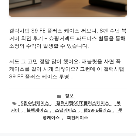
갤럭시탭 S9 FE 플러스 케이스 써보니, S펜 수납 북
커버 회전 후기 – 쇼핑커넥트 파트너스 활동을 통해
소정의 수익이 발생할 수 있습니다.
저도 그 고민 정말 많이 했어요. 태블릿을 사면 꼭
케이스를 같이 사게 되잖아요? 그런데 이 갤럭시탭
S9 FE 플러스 케이스 투명…
카
정보
테
태
S펜수납케이스
,
갤럭시탭S9FE플러스케이스
,
북
고
그
커버
,
블랙케이스
,
스냅케이스
,
탭S9FE플러스
,
투
리
명케이스
,
회전케이스