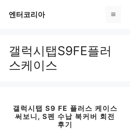
컨
텐
엔터코리아
메
츠
로
뉴
건
너
갤럭시탭S9FE플러
뛰
기
스케이스
갤럭시탭 S9 FE 플러스 케이스
써보니, S펜 수납 북커버 회전
후기