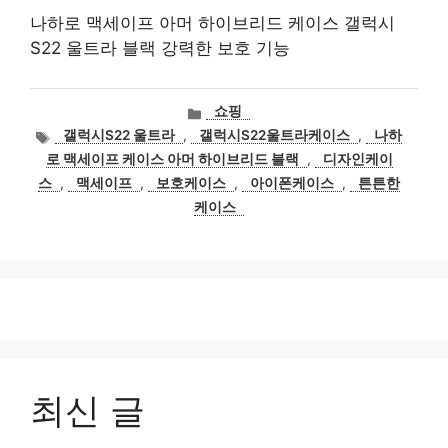
나하로 맥세이프 아머 하이브리드 케이스 갤럭시
S22 울트라 블랙 강력한 보호 기능
카
쇼핑
테
태
갤럭시S22 울트라
,
갤럭시S22울트라케이스
,
나하
고
그
로 맥세이프 케이스 아머 하이브리드 블랙
,
디자인케이
리
스
,
맥세이프
,
보호케이스
,
아이폰케이스
,
튼튼한
케이스
최신 글