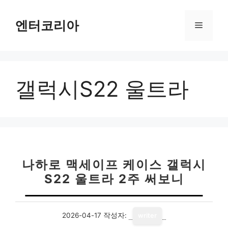
컨
텐
엔터코리아
메
츠
로
뉴
건
너
갤럭시S22 울트라
뛰
기
나하로 맥세이프 케이스 갤럭시
S22 울트라 2주 써보니
2026-04-17
작성자:
writer