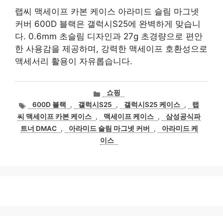
랩씨 맥세이프 카본 케이스 아라미드 슬림 마그넷
커버 600D 블랙은 갤럭시S25에 완벽하게 맞습니
다. 0.6mm 초슬림 디자인과 27g 초경량으로 편안
한 사용감을 제공하며, 강력한 맥세이프 호환성으로
액세서리 활용이 자유롭습니다.
카
쇼핑
테
태
600D 블랙
,
갤럭시S25
,
갤럭시S25 케이스
,
랩
고
그
씨 맥세이프 카본 케이스
,
맥세이프 케이스
,
삼성공식파
리
트너 DMAC
,
아라미드 슬림 마그넷 커버
,
아라미드 케
이스