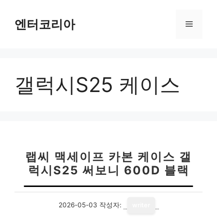
컨
텐
엔터코리아
메
츠
로
뉴
건
너
갤럭시S25 케이스
뛰
기
랩씨 맥세이프 카본 케이스 갤
럭시S25 써보니 600D 블랙
2026-05-03
작성자:
writer