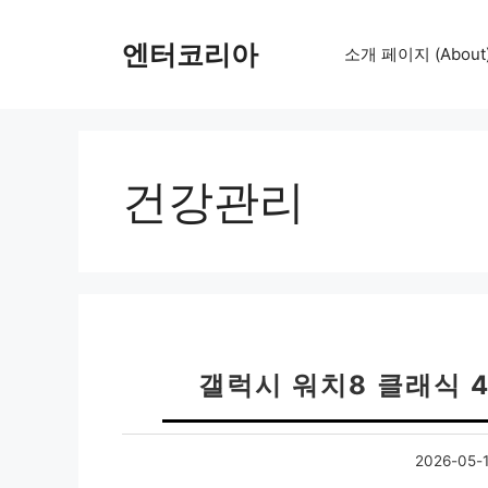
컨
텐
엔터코리아
소개 페이지 (About
츠
로
건
너
뛰
건강관리
기
갤럭시 워치8 클래식 
2026-05-