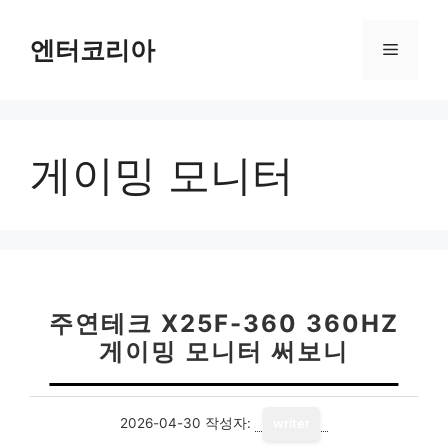
컨
텐
엔터코리아
메
츠
로
뉴
건
너
게이밍 모니터
뛰
기
주연테크 X25F-360 360HZ
게이밍 모니터 써보니
2026-04-30
작성자:
writer