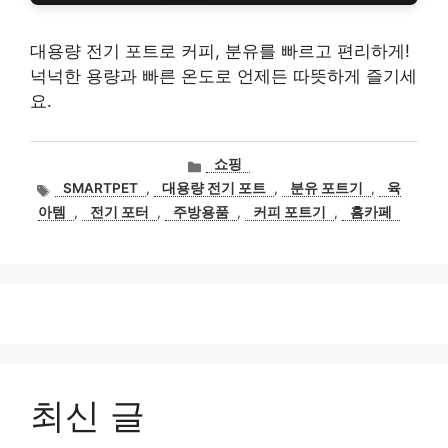
대용량 전기 포트로 커피, 분유를 빠르고 편리하게!
넉넉한 용량과 빠른 온도로 언제든 따뜻하게 즐기세
요.
카
쇼핑
테
태
SMARTPET
,
대용량 전기 포트
,
분유 포트기
,
육
고
그
아템
,
전기 포터
,
주방용품
,
커피 포트기
,
홈카페
리
최신 글