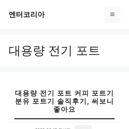
컨
텐
엔터코리아
메
츠
로
뉴
건
너
대용량 전기 포트
뛰
기
대용량 전기 포트 커피 포트기
분유 포트기 솔직후기, 써보니
좋아요