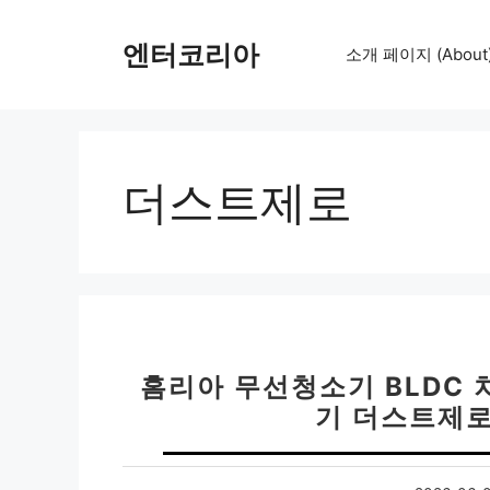
컨
텐
엔터코리아
소개 페이지 (About
츠
로
건
너
뛰
더스트제로
기
홈리아 무선청소기 BLDC 
기 더스트제로