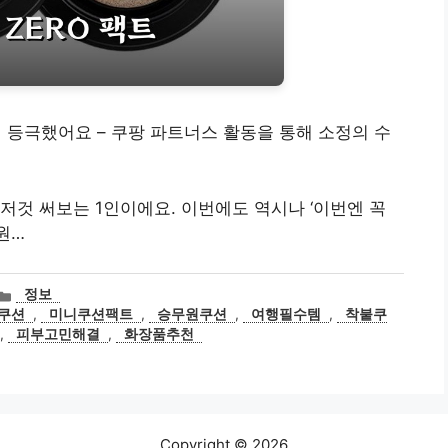
등극했어요 – 쿠팡 파트너스 활동을 통해 소정의 수
저것 써보는 1인이에요. 이번에도 역시나 ‘이번엔 꼭
원…
카
정보
테
쿠션
,
미니쿠션팩트
,
승무원쿠션
,
여행필수템
,
착붙쿠
고
,
피부고민해결
,
화장품추천
리
Copyright © 2026