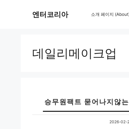
컨
텐
엔터코리아
소개 페이지 (About
츠
로
건
너
뛰
데일리메이크업
기
승무원팩트 묻어나지않는
2026-02-