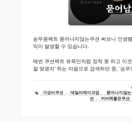
승무원팩트 묻어나지않는쿠션 써보니 인생템 
익이 발생할 수 있습니다.
매번 쿠션팩트 유목민처럼 정착 못 하고 이것
잘 맞겠지’ 하는 마음으로 검색하던 중, ‘승무
태
가성비쿠션
,
데일리메이크업
,
묻어나지않는
그
션
,
커버력좋은쿠션