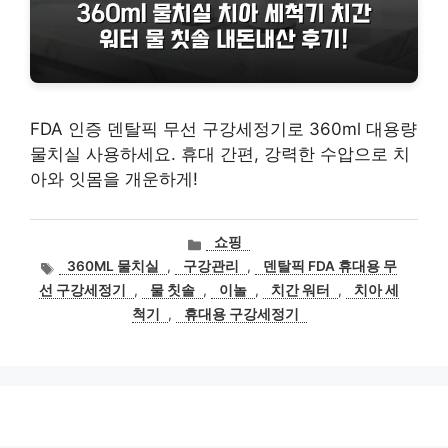
FDA 인증 덴탈픽 무선 구강세정기로 360ml 대용량
물치실 사용하세요. 휴대 간편, 강력한 수압으로 치
아와 잇몸을 개운하게!
카
쇼핑
테
태
360ML 물치실
,
구강관리
,
덴탈픽 FDA 휴대용 무
고
그
선 구강세정기
,
물 칫솔
,
이놀
,
치간 워터
,
치아 세
리
척기
,
휴대용 구강세정기