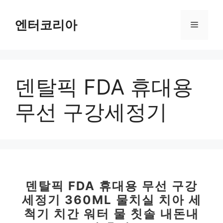
컨
텐
엔터코리아
메
츠
로
뉴
건
너
덴탈픽 FDA 휴대용
뛰
기
무선 구강세정기
덴탈픽 FDA 휴대용 무선 구강
세정기 360ML 물치실 치아 세
척기 치간 워터 물 칫솔 내돈내