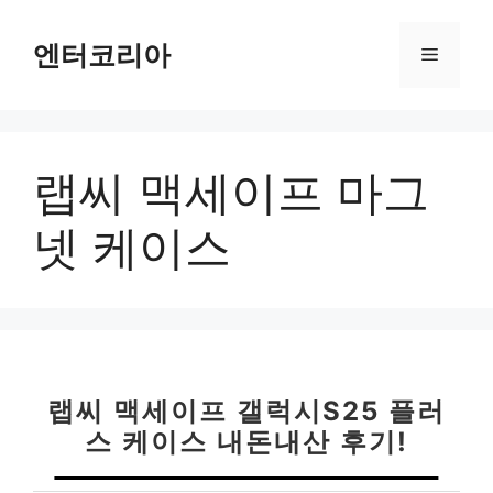
컨
텐
엔터코리아
메
츠
로
뉴
건
너
랩씨 맥세이프 마그
뛰
기
넷 케이스
랩씨 맥세이프 갤럭시S25 플러
스 케이스 내돈내산 후기!