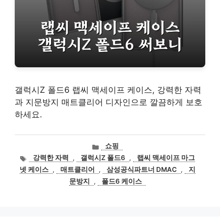
갤럭시Z 폴드6 랩씨 맥세이프 케이스, 강력한 자력
과 지문방지 매트클리어 디자인으로 깔끔하게 보호
하세요.
카
쇼핑
테
태
강력한 자력
,
갤럭시Z 폴드6
,
랩씨 맥세이프 마그
고
그
넷 케이스
,
매트클리어
,
삼성공식파트너 DMAC
,
지
리
문방지
,
폴드6 케이스