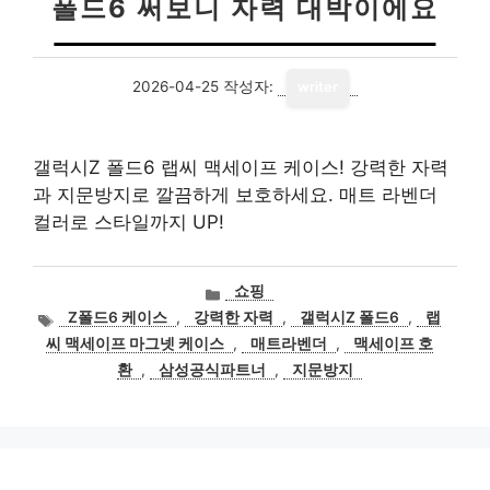
폴드6 써보니 자력 대박이에요
2026-04-25
작성자:
writer
갤럭시Z 폴드6 랩씨 맥세이프 케이스! 강력한 자력
과 지문방지로 깔끔하게 보호하세요. 매트 라벤더
컬러로 스타일까지 UP!
카
쇼핑
테
태
Z폴드6 케이스
,
강력한 자력
,
갤럭시Z 폴드6
,
랩
고
그
씨 맥세이프 마그넷 케이스
,
매트라벤더
,
맥세이프 호
리
환
,
삼성공식파트너
,
지문방지