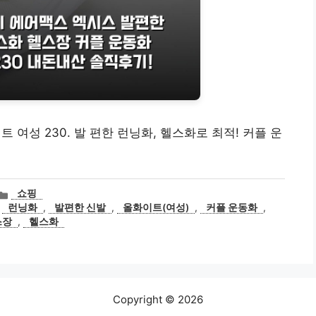
여성 230. 발 편한 런닝화, 헬스화로 최적! 커플 운
카
쇼핑
테
,
런닝화
,
발편한 신발
,
올화이트(여성)
,
커플 운동화
,
고
스장
,
헬스화
리
Copyright © 2026