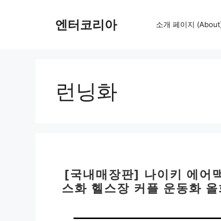
컨
텐
엔터코리아
소개 페이지 (About
츠
로
건
너
뛰
런닝화
기
[국내매장판] 나이키 에어
스화 헬스장 커플 운동화 올