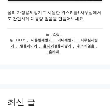
올리 가정용제빙기로 시원한 위스키를! 사무실에서
도 간편하게 대용량 얼음을 만들어보세요.
카
쇼핑
테
태
OLLY
,
대용량제빙기
,
미니제빙기
,
사무실제빙
고
그
기
,
얼음메이커
,
올리 가정용제빙기
,
위스키얼음
,
리
홈카페
최신 글