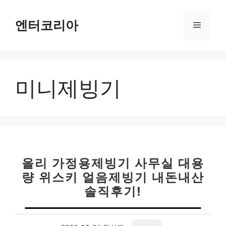
컨
텐
엔터코리아
메
츠
로
뉴
건
너
미니제빙기
뛰
기
올리 가정용제빙기 사무실 대용
량 위스키 얼음제빙기 내돈내산
솔직후기!