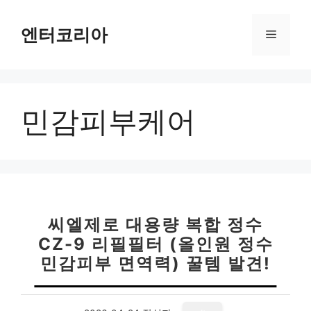
컨
텐
엔터코리아
메
츠
로
뉴
건
너
민감피부케어
뛰
기
씨엘제로 대용량 복합 정수
CZ-9 리필필터 (올인원 정수
민감피부 면역력) 꿀템 발견!