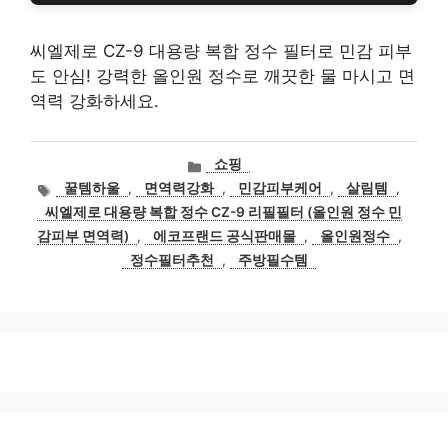
씨엘제로 CZ-9 대용량 복합 정수 필터로 민감 피부
도 안심! 강력한 올인원 정수로 깨끗한 물 마시고 면
역력 강화하세요.
카
쇼핑
테
태
꿀템하울
,
면역력강화
,
민감피부케어
,
살림템
,
고
그
씨엘제로 대용량 복합 정수 CZ-9 리필필터 (올인원 정수 민
리
감피부 면역력)
,
에코프랜드 공식판매몰
,
올인원정수
,
정수필터추천
,
주방필수템