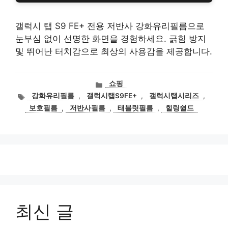
갤럭시 탭 S9 FE+ 전용 저반사 강화유리필름으로
눈부심 없이 선명한 화면을 경험하세요. 긁힘 방지
및 뛰어난 터치감으로 최상의 사용감을 제공합니다.
카
쇼핑
테
태
강화유리필름
,
갤럭시탭S9FE+
,
갤럭시탭시리즈
,
고
그
보호필름
,
저반사필름
,
태블릿필름
,
힐링쉴드
리
최신 글