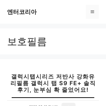
컨
텐
엔터코리아
메
츠
로
뉴
건
너
보호필름
뛰
기
갤럭시탭시리즈 저반사 강화유
리필름 갤럭시 탭 S9 FE+ 솔직
후기, 눈부심 확 줄었어요!