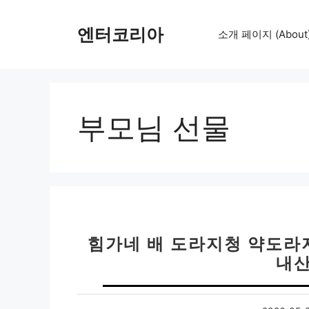
컨
텐
엔터코리아
소개 페이지 (About
츠
로
건
너
뛰
부모님 선물
기
힘가네 배 도라지청 약도라지
내산