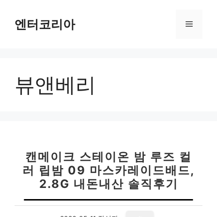
컨
텐
엔터코리아
메
츠
로
뉴
건
너
뷰앤베리
뛰
기
캔메이크 스테이온 밤 루즈 컬
러 립밤 09 마스카레이드배드,
2.8G 내돈내산 솔직후기