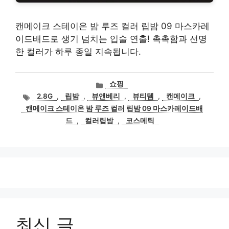
캔메이크 스테이온 밤 루즈 컬러 립밤 09 마스카레
이드배드로 생기 넘치는 입술 연출! 촉촉함과 선명
한 컬러가 하루 종일 지속됩니다.
카
쇼핑
테
태
2.8G
,
립밤
,
뷰앤베리
,
뷰티템
,
캔메이크
,
고
그
캔메이크 스테이온 밤 루즈 컬러 립밤 09 마스카레이드배
리
드
,
컬러립밤
,
코스메틱
최신 글